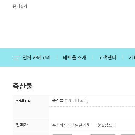
즐겨찾기
전체 카테고리
태백몰 소개
고객센터
기
축산물
카테고리
축산물
(1개 카테고리)
판매자
주식회사 태백닭발편육
눈꽃참포크