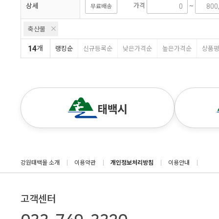
상세
가격
~
무료배송
축산물
14
개
랭킹순
신규등록순
낮은가격순
높은가격순
상품
강원태백몰 소개
이용약관
개인정보처리방침
이용안내
고객센터