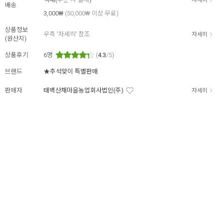
자세히
배송
3,000₩
(50,000₩ 이상 무료)
상품정보
우측 '자세히' 참조
자세히
(원산지)
상품후기
6
명
(
4.3
/5)
브랜드
★추석맞이 특별판매
판매자
태백산채마을농업회사법인(주)
자세히