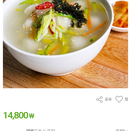
공유
찜
14,800
₩
택배(
주문 시 결제
)