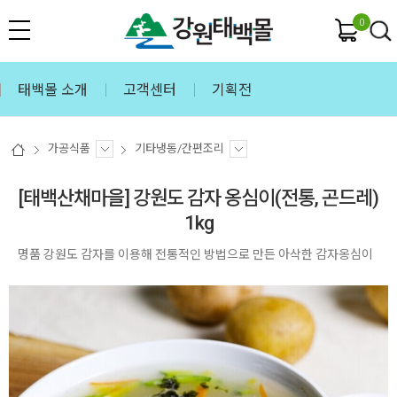
0
태백몰 소개
고객센터
기획전
가공식품
기타냉동/간편조리
[태백산채마을] 강원도 감자 옹심이(전통, 곤드레)
1kg
명품 강원도 감자를 이용해 전통적인 방법으로 만든 아삭한 감자옹심이