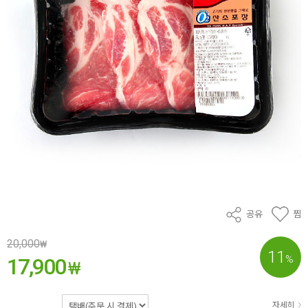
공유
찜
20,000
₩
11
%
17,900
₩
자세히