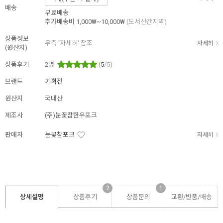
배송
무료배송
추가배송비
1,000₩~10,000₩
(도서산간지역)
상품정보
우측 '자세히' 참조
자세히
(원산지)
상품후기
2
명
(
5
/5)
브랜드
기획전
원산지
국내산
제조사
(주)눈꽃참한우포크
판매자
눈꽃참포크
자세히
2
1
상세설명
상품후기
상품문의
교환/반품/
배송