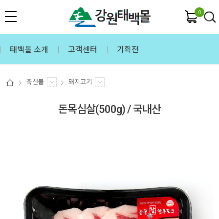
0
태백몰 소개
고객센터
기획전
축산물
돼지고기
돈목심살(500g) / 국내산