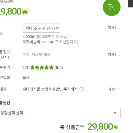
2,000
₩
7
%
29,800
₩
자세히
송
4,000₩
(50,000₩ 이상 무료)
추가배송비
3,000₩
(도서산간지역)
품정보
우측 '자세히' 참조
자세히
원산지)
품후기
2
명
(
5
/5)
약철회
불가
매자
사나래식품 농업회사법인 주식회사
자세히
품옵션
- 용량선택 선택 -
29,800
₩
총 상품금액