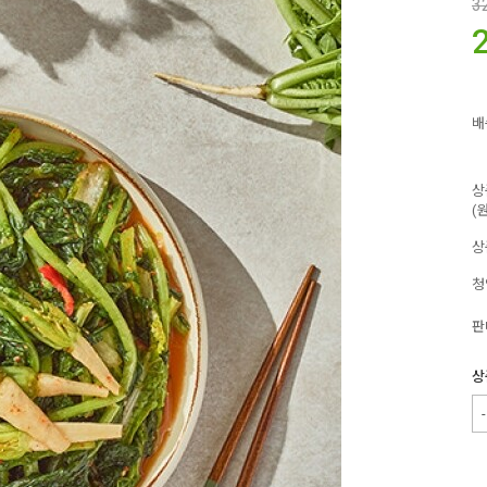
3
배
상
(
상
청
판
상