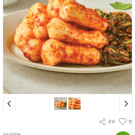
공유
찜
36,000
₩