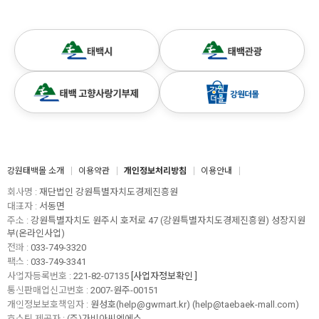
강원태백몰 소개
이용약관
개인정보처리방침
이용안내
회사명 :
재단법인 강원특별자치도경제진흥원
대표자 :
서동면
주소 :
강원특별자치도 원주시 호저로 47 (강원특별자치도경제진흥원) 성장지원
부(온라인사업)
전화 :
033-749-3320
팩스 :
033-749-3341
사업자등록번호 :
221-82-07135
[사업자정보확인 ]
통신판매업신고번호 :
2007-원주-00151
개인정보보호책임자 :
원성호(help@gwmart.kr) (
help@taebaek-mall.com
)
호스팅 제공자 :
(주)가비아씨엔에스