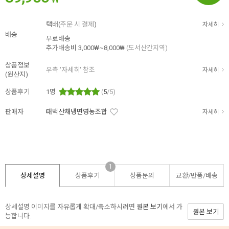
택배(
주문 시 결제
)
자세히
배송
무료배송
추가배송비
3,000₩~8,000₩
(도서산간지역)
상품정보
우측 '자세히' 참조
자세히
(원산지)
상품후기
1
명
(
5
/5)
판매자
태백산채냉면영농조합
자세히
1
상세설명
상품후기
상품문의
교환/반품/
배송
상세설명 이미지를 자유롭게 확대/축소하시려면
원본 보기
에서 가
원본 보기
능합니다.