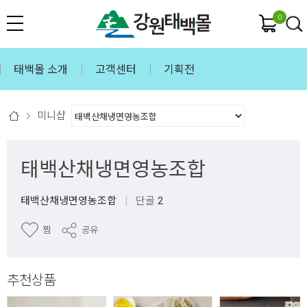
0
태백몰 소개
고객센터
기획전
미니샵
태백산채냉면영농조합
태백산채냉면영농조합
|
단골
2
찜
공유
추천상품