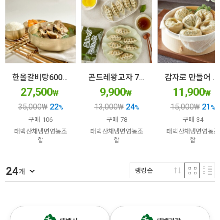
한올갈비탕600g*5팩
곤드레왕교자 700g
감자로 만들어 더욱 쫄깃하고 왕 큰 감자왕만두
27,500
9,900
11,900
₩
₩
₩
22
24
21
35,000
₩
13,000
₩
15,000
₩
%
%
%
구매
106
구매
78
구매
34
태백산채냉면영농조
태백산채냉면영농조
태백산채냉면영농조
합
합
합
24
랭킹순
개