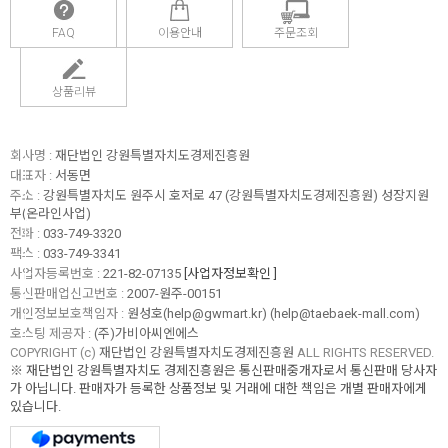
FAQ
이용안내
주문조회
상품리뷰
회사명 :
재단법인 강원특별자치도경제진흥원
대표자 :
서동면
주소 :
강원특별자치도 원주시 호저로 47 (강원특별자치도경제진흥원) 성장지원
부(온라인사업)
전화 :
033-749-3320
팩스 :
033-749-3341
사업자등록번호 :
221-82-07135
[사업자정보확인 ]
통신판매업신고번호 :
2007-원주-00151
개인정보보호책임자 :
원성호(help@gwmart.kr) (
help@taebaek-mall.com
)
호스팅 제공자 :
(주)가비아씨엔에스
COPYRIGHT (c)
재단법인 강원특별자치도경제진흥원
ALL RIGHTS RESERVED.
※ 재단법인 강원특별자치도 경제진흥원은 통신판매중개자로서 통신판매 당사자
가 아닙니다. 판매자가 등록한 상품정보 및 거래에 대한 책임은 개별 판매자에게
있습니다.