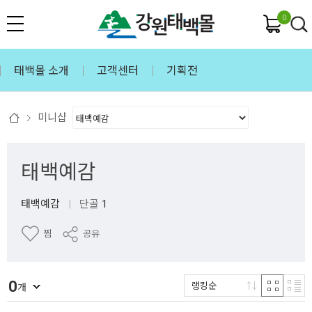
0
태백몰 소개
고객센터
기획전
미니샵
태백예감
태백예감
|
단골
1
찜
공유
0
랭킹순
개