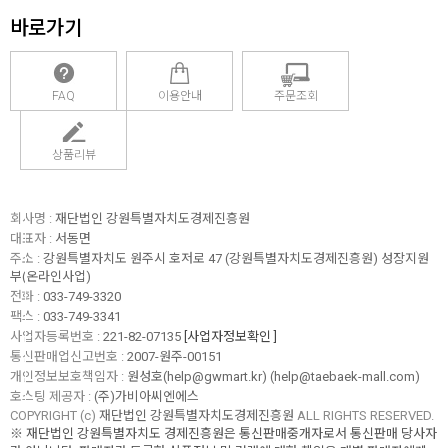
바로가기
FAQ
이용안내
주문조회
상품리뷰
회사명 :
재단법인 강원특별자치도경제진흥원
대표자 :
서동면
주소 :
강원특별자치도 원주시 호저로 47 (강원특별자치도경제진흥원) 성장지원
부(온라인사업)
전화 :
033-749-3320
팩스 :
033-749-3341
사업자등록번호 :
221-82-07135
[사업자정보확인 ]
통신판매업신고번호 :
2007-원주-00151
개인정보보호책임자 :
원성호(help@gwmart.kr) (
help@taebaek-mall.com
)
호스팅 제공자 :
(주)가비아씨엔에스
COPYRIGHT (c)
재단법인 강원특별자치도경제진흥원
ALL RIGHTS RESERVED.
※ 재단법인 강원특별자치도 경제진흥원은 통신판매중개자로서 통신판매 당사자