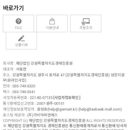
바로가기
FAQ
이용안내
주문조회
상품리뷰
회사명 :
재단법인 강원특별자치도경제진흥원
대표자 :
서동면
주소 :
강원특별자치도 원주시 호저로 47 (강원특별자치도경제진흥원) 성장지원
부(온라인사업)
전화 :
033-749-3320
팩스 :
033-749-3341
사업자등록번호 :
221-82-07135
[사업자정보확인 ]
통신판매업신고번호 :
2007-원주-00151
개인정보보호책임자 :
원성호(help@gwmart.kr) (
help@taebaek-mall.com
)
호스팅 제공자 :
(주)가비아씨엔에스
COPYRIGHT (c)
재단법인 강원특별자치도경제진흥원
ALL RIGHTS RESERVED.
※ 재단법인 강원특별자치도 경제진흥원은 통신판매중개자로서 통신판매 당사자