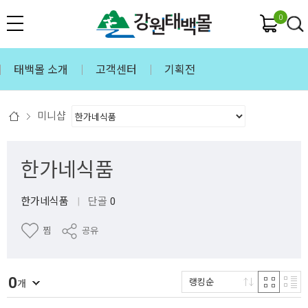
0
태백몰 소개
고객센터
기획전
미니샵
한가네식품
한가네식품
|
단골
0
찜
공유
0
랭킹순
개