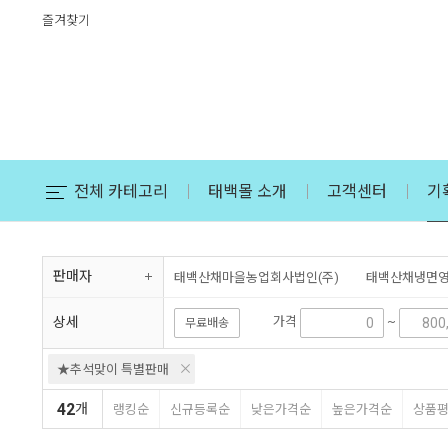
즐겨찾기
전체 카테고리
태백몰 소개
고객센터
기
판매자
태백산채마을농업회사법인(주)
태백산채냉면
강원복지회(태백장애인근로사업장)
눈꽃참포
상세
가격
~
무료배송
★추석맞이 특별판매
42
개
랭킹순
신규등록순
낮은가격순
높은가격순
상품