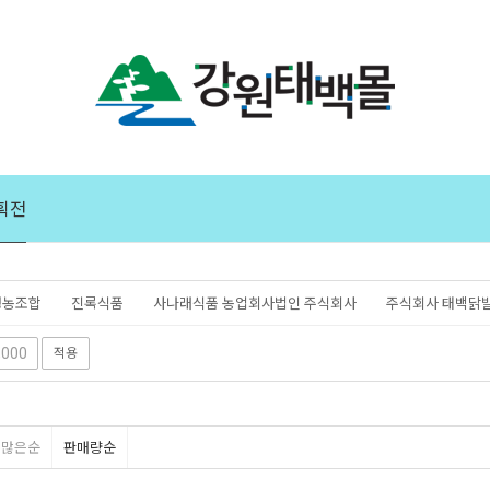
획전
영농조합
진록식품
사나래식품 농업회사법인 주식회사
주식회사 태백닭
크
주식회사 수목원(콩채원)
태백농협농산물유통가공사업소
적용
평많은순
판매량순