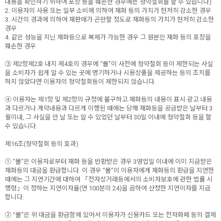
내용을 확인하기 위하여 포장 등을 훼손한 경우에는 청약철회를 할 수 있습니다)
2. 이용자의 사용 또는 일부 소비에 의하여 재화 등의 가치가 현저히 감소한 경우
3. 시간의 경과에 의하여 재판매가 곤란할 정도로 재화등의 가치가 현저히 감소한
경우
4. 같은 성능을 지닌 재화등으로 복제가 가능한 경우 그 원본인 재화 등의 포장을
훼손한 경우
③ 제2항제2호 내지 제4호의 경우에 “몰”이 사전에 청약철회 등이 제한되는 사실
을 소비자가 쉽게 알 수 있는 곳에 명기하거나 시용상품을 제공하는 등의 조치를
하지 않았다면 이용자의 청약철회등이 제한되지 않습니다.
④ 이용자는 제1항 및 제2항의 규정에 불구하고 재화등의 내용이 표시·광고 내용
과 다르거나 계약내용과 다르게 이행된 때에는 당해 재화등을 공급받은 날부터 3
월이내, 그 사실을 안 날 또는 알 수 있었던 날부터 30일 이내에 청약철회 등을 할
수 있습니다.
제16조(청약철회 등의 효과)
① “몰”은 이용자로부터 재화 등을 반환받은 경우 3영업일 이내에 이미 지급받은
재화등의 대금을 환급합니다. 이 경우 “몰”이 이용자에게 재화등의 환급을 지연한
때에는 그 지연기간에 대하여 「전자상거래등에서의 소비자보호에 관한 법률 시
행령」이 정하는 지연이자율(연 100분의 24)을 곱하여 산정한 지연이자를 지급
합니다.
② “몰”은 위 대금을 환급함에 있어서 이용자가 신용카드 또는 전자화폐 등의 결제