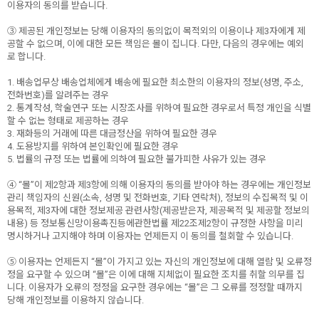
이용자의 동의를 받습니다.
③ 제공된 개인정보는 당해 이용자의 동의없이 목적외의 이용이나 제3자에게 제
공할 수 없으며, 이에 대한 모든 책임은 몰이 집니다. 다만, 다음의 경우에는 예외
로 합니다.
1. 배송업무상 배송업체에게 배송에 필요한 최소한의 이용자의 정보(성명, 주소,
전화번호)를 알려주는 경우
2. 통계작성, 학술연구 또는 시장조사를 위하여 필요한 경우로서 특정 개인을 식별
할 수 없는 형태로 제공하는 경우
3. 재화등의 거래에 따른 대금정산을 위하여 필요한 경우
4. 도용방지를 위하여 본인확인에 필요한 경우
5. 법률의 규정 또는 법률에 의하여 필요한 불가피한 사유가 있는 경우
④ “몰”이 제2항과 제3항에 의해 이용자의 동의를 받아야 하는 경우에는 개인정보
관리 책임자의 신원(소속, 성명 및 전화번호, 기타 연락처), 정보의 수집목적 및 이
용목적, 제3자에 대한 정보제공 관련사항(제공받은자, 제공목적 및 제공할 정보의
내용) 등 정보통신망이용촉진등에관한법률 제22조제2항이 규정한 사항을 미리
명시하거나 고지해야 하며 이용자는 언제든지 이 동의를 철회할 수 있습니다.
⑤ 이용자는 언제든지 “몰”이 가지고 있는 자신의 개인정보에 대해 열람 및 오류정
정을 요구할 수 있으며 “몰”은 이에 대해 지체없이 필요한 조치를 취할 의무를 집
니다. 이용자가 오류의 정정을 요구한 경우에는 “몰”은 그 오류를 정정할 때까지
당해 개인정보를 이용하지 않습니다.