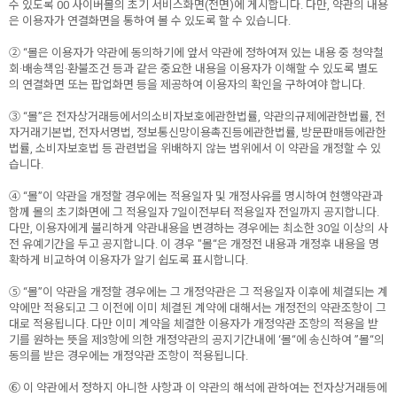
수 있도록 00 사이버몰의 초기 서비스화면(전면)에 게시합니다. 다만, 약관의 내용
은 이용자가 연결화면을 통하여 볼 수 있도록 할 수 있습니다.
② “몰은 이용자가 약관에 동의하기에 앞서 약관에 정하여져 있는 내용 중 청약철
회·배송책임·환불조건 등과 같은 중요한 내용을 이용자가 이해할 수 있도록 별도
의 연결화면 또는 팝업화면 등을 제공하여 이용자의 확인을 구하여야 합니다.
③ “몰”은 전자상거래등에서의소비자보호에관한법률, 약관의규제에관한법률, 전
자거래기본법, 전자서명법, 정보통신망이용촉진등에관한법률, 방문판매등에관한
법률, 소비자보호법 등 관련법을 위배하지 않는 범위에서 이 약관을 개정할 수 있
습니다.
④ “몰”이 약관을 개정할 경우에는 적용일자 및 개정사유를 명시하여 현행약관과
함께 몰의 초기화면에 그 적용일자 7일이전부터 적용일자 전일까지 공지합니다.
다만, 이용자에게 불리하게 약관내용을 변경하는 경우에는 최소한 30일 이상의 사
전 유예기간을 두고 공지합니다. 이 경우 "몰“은 개정전 내용과 개정후 내용을 명
확하게 비교하여 이용자가 알기 쉽도록 표시합니다.
⑤ “몰”이 약관을 개정할 경우에는 그 개정약관은 그 적용일자 이후에 체결되는 계
약에만 적용되고 그 이전에 이미 체결된 계약에 대해서는 개정전의 약관조항이 그
대로 적용됩니다. 다만 이미 계약을 체결한 이용자가 개정약관 조항의 적용을 받
기를 원하는 뜻을 제3항에 의한 개정약관의 공지기간내에 ‘몰“에 송신하여 ”몰“의
동의를 받은 경우에는 개정약관 조항이 적용됩니다.
⑥ 이 약관에서 정하지 아니한 사항과 이 약관의 해석에 관하여는 전자상거래등에