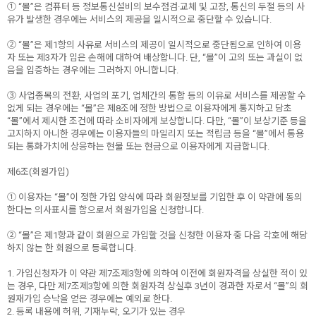
① “몰”은 컴퓨터 등 정보통신설비의 보수점검·교체 및 고장, 통신의 두절 등의 사
유가 발생한 경우에는 서비스의 제공을 일시적으로 중단할 수 있습니다.
② “몰”은 제1항의 사유로 서비스의 제공이 일시적으로 중단됨으로 인하여 이용
자 또는 제3자가 입은 손해에 대하여 배상합니다. 단, “몰”이 고의 또는 과실이 없
음을 입증하는 경우에는 그러하지 아니합니다.
③ 사업종목의 전환, 사업의 포기, 업체간의 통합 등의 이유로 서비스를 제공할 수
없게 되는 경우에는 “몰”은 제8조에 정한 방법으로 이용자에게 통지하고 당초
“몰”에서 제시한 조건에 따라 소비자에게 보상합니다. 다만, “몰”이 보상기준 등을
고지하지 아니한 경우에는 이용자들의 마일리지 또는 적립금 등을 “몰”에서 통용
되는 통화가치에 상응하는 현물 또는 현금으로 이용자에게 지급합니다.
제6조(회원가입)
① 이용자는 “몰”이 정한 가입 양식에 따라 회원정보를 기입한 후 이 약관에 동의
한다는 의사표시를 함으로서 회원가입을 신청합니다.
② “몰”은 제1항과 같이 회원으로 가입할 것을 신청한 이용자 중 다음 각호에 해당
하지 않는 한 회원으로 등록합니다.
1. 가입신청자가 이 약관 제7조제3항에 의하여 이전에 회원자격을 상실한 적이 있
는 경우, 다만 제7조제3항에 의한 회원자격 상실후 3년이 경과한 자로서 “몰”의 회
원재가입 승낙을 얻은 경우에는 예외로 한다.
2. 등록 내용에 허위, 기재누락, 오기가 있는 경우