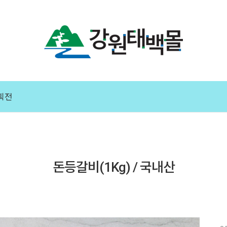
획전
돈등갈비(1Kg) / 국내산