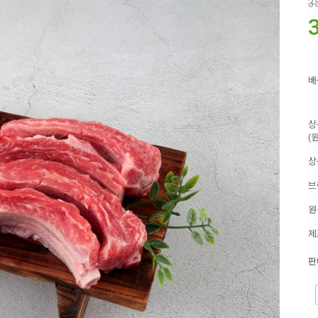
3
배
상
(
상
브
원
제
판
-