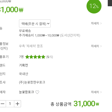
5,000
₩
12
%
31,000
₩
자세히
송
무료배송
추가배송비
1,000₩~10,000₩
(도서산간지역)
품정보
우측 '자세히' 참조
자세히
원산지)
품후기
7
명
(
5
/5)
랜드
기획전
산지
국내산
조사
(주)눈꽃참한우포크
매자
눈꽃참포크
자세히
31,000
₩
+
총 상품금액