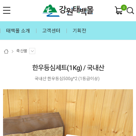
0
태백몰 소개
고객센터
기획전
축산물
한우등심세트(1Kg) / 국내산
국내산 한우등심500g*2 (1등급이상)