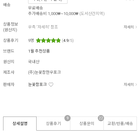
배송
무료배송
추가배송비
1,000₩~10,000₩
(도서산간지역)
상품정보
우측 '자세히' 참조
자세히
(원산지)
상품후기
9
명
(
4.9
/5)
브랜드
1월 추천상품
원산지
국내산
제조사
(주)눈꽃참한우포크
판매자
눈꽃참포크
자세히
9
22
상세설명
상품후기
상품문의
교환/반품/
배송