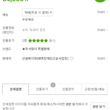
자세히
배송
무료배송
상품정보
우측 '자세히' 참조
자세히
(원산지)
상품후기
2
명
(
5
/5)
브랜드
★추석맞이 특별판매
판매자
강원복지회(태백장애인근로사업장)
자세히
2
상세설명
상품후기
상품문의
교환/반품/
배송
상세설명 이미지를 자유롭게 확대/축소하시려면
원본 보기
에서 가
원본 보기
능합니다.