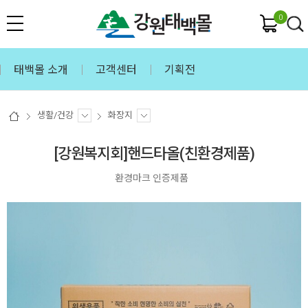
0
태백몰 소개
고객센터
기획전
생활/건강
화장지
[강원복지회]핸드타올(친환경제품)
환경마크 인증제품